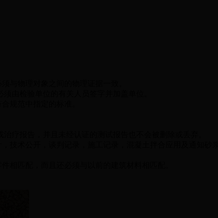
必须与物理对象之间的物理证据一致。
必须由检验单位的有关人员签字并加盖单位。
符合规范中指定的标准。
或治疗报告，并且未经认证的测试报告也不会被删除或丢弃。
设计，技术公开，谈判记录，施工记录，混凝土拌合应用及通知砂
零件相匹配，而且还必须与以前的建筑材料相匹配。