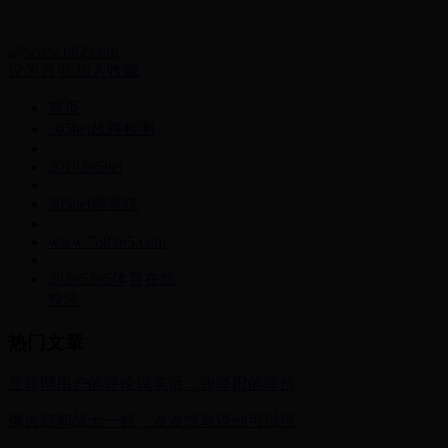
设为首页
|
加入收藏
首页
365bet线路检测
2018365bet
365bet赔率技
www.768365.com
28365365体育在线
投注
热门文章
互联网用户的评论说实话，张泽田的降价
像火箭和战士一样，波波维奇说他可以停