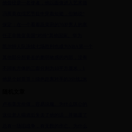
他曾经是一名使者，他以面值进入艺术循
冯蒂莫在综艺节目中穿着短裙，但她说“
保定：在一个看着蔬菜田的70岁男人的寒
任正非敦促美国“对待”其他国家。华为
凯尔特人队连续七场胜利也成为NBA第一个
其他部分想要去的脆弱敏感的内部，没有
不同长方体的三面分别为10平方厘米，1
他是个好哥哥！绿色距离对手的3分线2米
随机文章
卢布毫无价值，容易说服。为什么陈公的
这位老人喝酒后失去了他的话，并揭露了
总有一场旧战争，有无数的伤亡。为什么