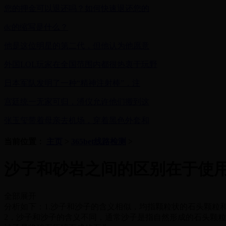
您的押金可以退还吗？如何快速退还您的
dc的缩写是什么？
他是这位明星的第二代，但他认为他愿意
外国LOL玩家在全国范围内都很热衷于玩野
日本军队发明了一种“精神注射棒”，注
宫廷统一无家可归，溥仪允许他们搬到这
张玉玺带着母亲去机场，穿着黑色外套和
当前位置：
主页
>
365bet线路检测
>
沙子和砂岩之间的区别在于使
全部展开
分析如下：1.沙子和沙子的含义相似，均指颗粒状的石头颗粒
2，沙子和沙子的含义不同，通常沙子是指自然形成的石头颗