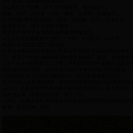
沙子是将矿石压碎而成的石头。
3.如果沙子与自然，天气或气候有关，请使用沙子。
例如，沙子，沙尘暴，沙漠，海滩，你是风，我是沙子。
4.“竞技场”用于其他场合：沙漠，沉积物，沙子，沙壤土等。
粒度非常小，通常不能用于建筑。
用沙子代替沙子会增加水泥用量并降低阻力。
5.工人和平民被建造为“沙子”。中砂，水泥砂浆，砂岩等
粒径大并且主要包含二氧化硅。
扩展砂岩数据的注意事项1.质量证明书和砂石试验报告的格式
工厂质量证明书必须由制造商的质量检验部门盖章，检验报告
2.用户必须仔细检查工厂质量证书和测试报告中测量的值是否
需要测试报告编号，以方便在实验室中验证和验证相关数据。
3.测试报告表上必须有明确的结论，并且签名和盖章完成。
对于未经认证的测试报告，将随附新双重测试的认证测试报告
4.砂岩厂质量证明书和有关建筑材料的试验报告，施工组织
的检查记录，质量验收记录，施工计划
5.因此，合格证书和测试报告不仅必须与所使用的实际项目和
参考：百度百科：砂岩